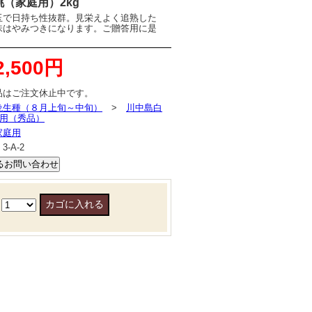
（家庭用）2kg
玉で日持ち性抜群。見栄えよく追熟した
味はやみつきになります。ご贈答用に是
2,500円
品はご注文休止中です。
晩生種（８月上旬～中旬）
>
川中島白
用（秀品）
家庭用
：
3-A-2