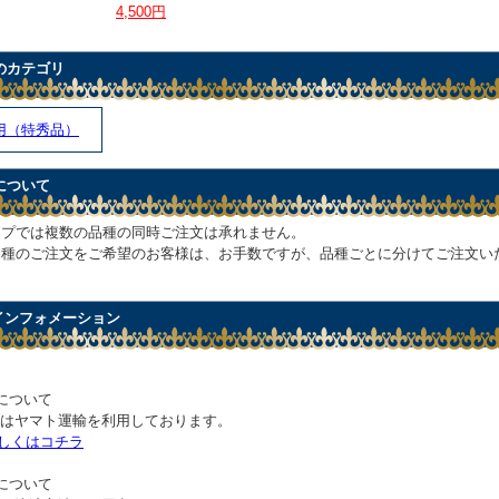
4,500円
のカテゴリ
用（特秀品）
について
ップでは複数の品種の同時ご注文は承れません。
品種のご注文をご希望のお客様は、お手数ですが、品種ごとに分けてご注文い
 インフォメーション
について
はヤマト運輸を利用しております。
しくはコチラ
について