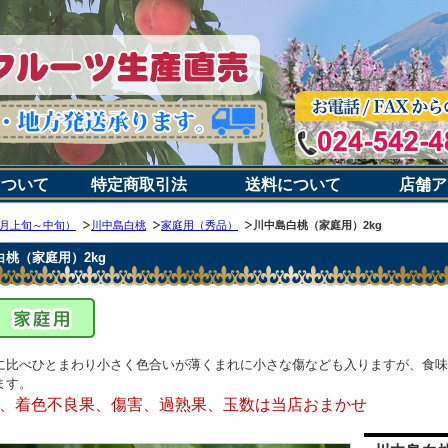
について
特定商取引法
送料について
店舗ア
月上旬～中旬）
川中島白桃
家庭用（秀品）
川中島白桃（家庭用）2kg
白桃（家庭用）2kg
に比べひとまわり小さく色合いが薄くまれに小さな傷なども入りますが、食味
ます。
形、着色不良果、傷害、過熟果、玉数は当店おまかせ