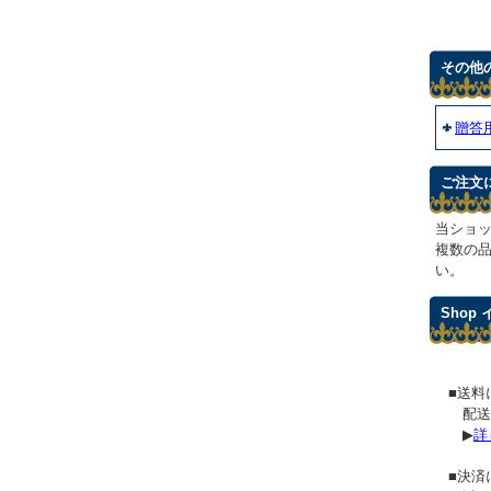
その他
贈答
ご注文
当ショ
複数の
い。
Shop
■送料
配送
▶
詳
■決済