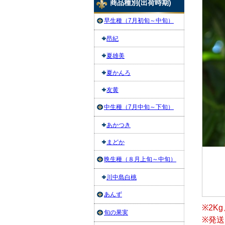
商品種別(出荷時期)
早生種（7月初旬～中旬）
昂紀
夏雄美
夏かんろ
友黄
中生種（7月中旬～下旬）
あかつき
まどか
晩生種（８月上旬～中旬）
川中島白桃
あんず
※2K
旬の果実
※発