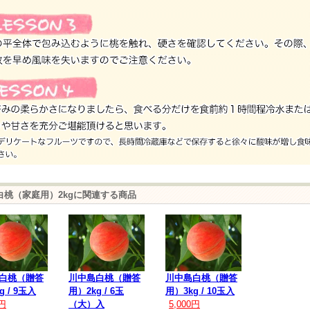
白桃（家庭用）2kgに関連する商品
白桃（贈答
川中島白桃（贈答
川中島白桃（贈答
g / 9玉入
用）2kg / 6玉
用）3kg / 10玉入
0円
（大）入
5,000円