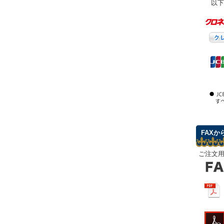
以下
FAXか
ご注文用