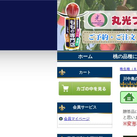
ホーム
桃の品種
晩生種（８
カート
川中島
会員サービス
贈答品
と思い
会員マイページ
※変