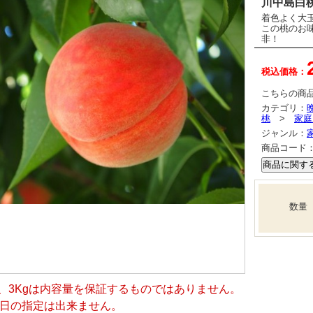
川中島白桃
着色よく大
この桃のお
非！
税込価格：
こちらの商
カテゴリ：
桃
>
家庭
ジャンル：
商品コード
数量
g、3Kgは内容量を保証するものではありません。
送日の指定は出来ません。