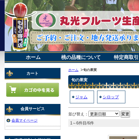
ホーム
桃の品種について
特定商取引
ホーム
旬の果実
カート
旬の果実
ジャム
シロップ
会員サービス
並び替え：
会員マイページ
1～6件目/6件