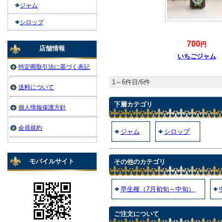
ジャム
シロップ
700
円
店舗情報
いちごジャム
特定商取引法に基づく表記
1～6件目/6件
送料について
下層カテゴリ
個人情報保護方針
会員規約
ジャム
シロップ
モバイルサイト
その他のカテゴリ
早生種（7月初旬～中旬）
ご注文について