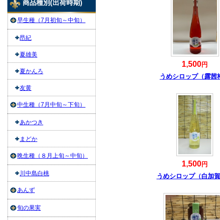
商品種別(出荷時期)
早生種（7月初旬～中旬）
昂紀
夏雄美
1,500
円
夏かんろ
うめシロップ（露茜
友黄
中生種（7月中旬～下旬）
あかつき
まどか
晩生種（８月上旬～中旬）
1,500
円
川中島白桃
うめシロップ（白加
あんず
旬の果実