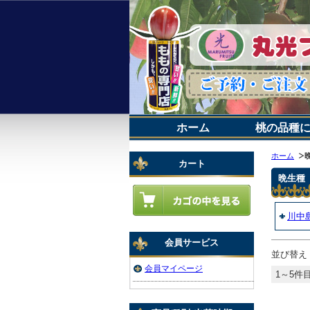
ホーム
桃の品種
ホーム
カート
晩生種
川中
会員サービス
並び替え
会員マイページ
1～5件目