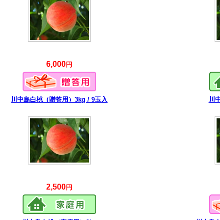
6,000
円
川中島白桃（贈答用）3kg / 9玉入
川
2,500
円