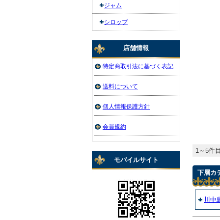
ジャム
シロップ
店舗情報
特定商取引法に基づく表記
送料について
個人情報保護方針
会員規約
1～5件目
モバイルサイト
下層カ
川中