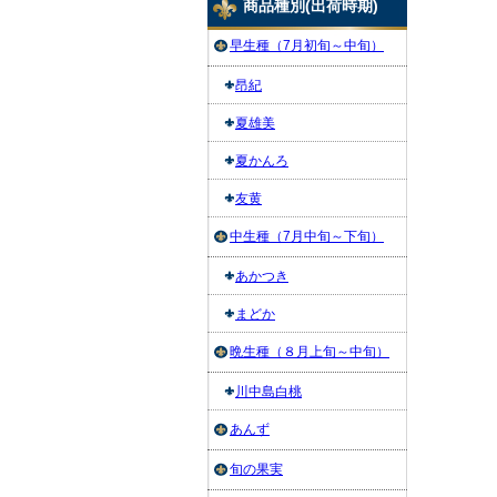
商品種別(出荷時期)
早生種（7月初旬～中旬）
昂紀
夏雄美
夏かんろ
友黄
中生種（7月中旬～下旬）
あかつき
まどか
晩生種（８月上旬～中旬）
川中島白桃
あんず
旬の果実