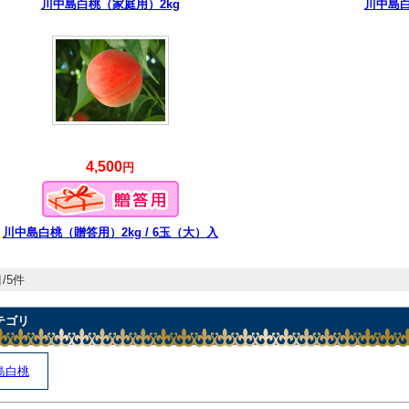
川中島白桃（家庭用）2kg
川中島白
4,500
円
川中島白桃（贈答用）2kg / 6玉（大）入
/5件
テゴリ
島白桃