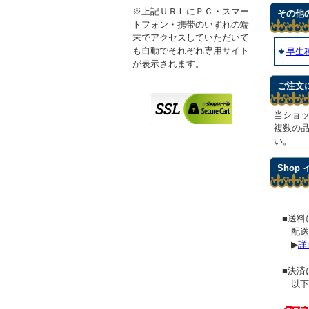
※上記ＵＲＬにＰＣ・スマー
その他
トフォン・携帯のいずれの端
末でアクセスしていただいて
も自動でそれぞれ専用サイト
早生
が表示されます。
ご注文
当ショ
複数の
い。
Shop
■送料
配送
▶
詳
■決済
以下