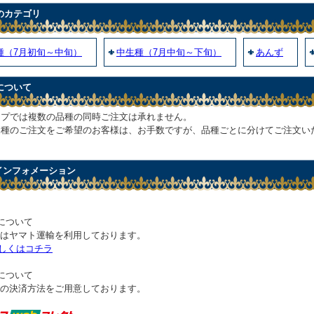
のカテゴリ
種（7月初旬～中旬）
中生種（7月中旬～下旬）
あんず
について
ップでは複数の品種の同時ご注文は承れません。
品種のご注文をご希望のお客様は、お手数ですが、品種ごとに分けてご注文い
 インフォメーション
について
はヤマト運輸を利用しております。
しくはコチラ
について
の決済方法をご用意しております。