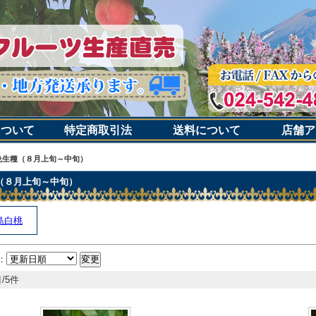
について
特定商取引法
送料について
店舗ア
晩生種（８月上旬～中旬）
（８月上旬～中旬）
島白桃
：
/5件