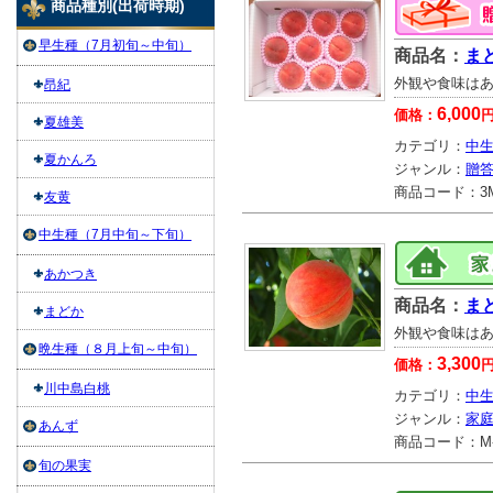
商品種別(出荷時期)
早生種（7月初旬～中旬）
商品名：
まど
外観や食味は
昂紀
6,000
価格：
夏雄美
カテゴリ：
中生
夏かんろ
ジャンル：
贈
商品コード：
3
友黄
中生種（7月中旬～下旬）
あかつき
商品名：
ま
まどか
外観や食味は
晩生種（８月上旬～中旬）
3,300
価格：
川中島白桃
カテゴリ：
中生
ジャンル：
家
あんず
商品コード：
M
旬の果実