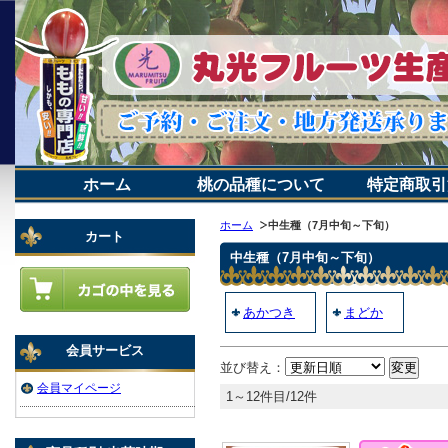
ホーム
桃の品種について
特定商取引
ホーム
中生種（7月中旬～下旬）
カート
中生種（7月中旬～下旬）
あかつき
まどか
会員サービス
並び替え：
会員マイページ
1～12件目/12件