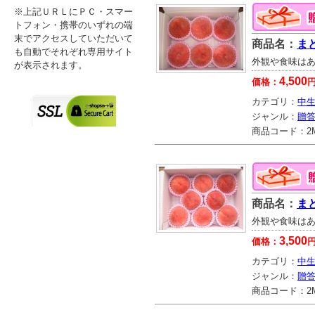
※上記ＵＲＬにＰＣ・スマー
トフォン・携帯のいずれの端
末でアクセスしていただいて
商品名：
まど
も自動でそれぞれ専用サイト
外観や食味は
が表示されます。
4,500
価格：
カテゴリ：
中生
ジャンル：
贈
商品コード：
2
商品名：
まど
外観や食味は
3,500
価格：
カテゴリ：
中生
ジャンル：
贈
商品コード：
2