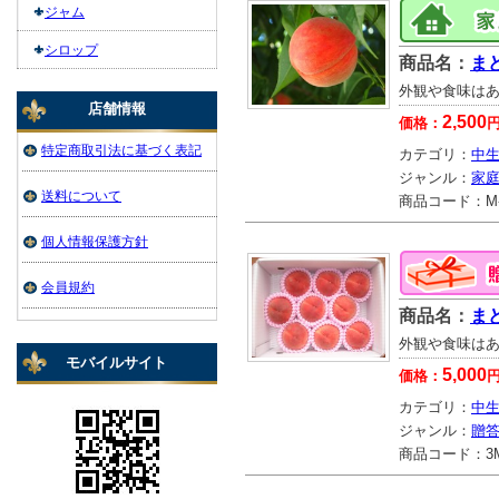
ジャム
シロップ
商品名：
ま
外観や食味は
店舗情報
2,500
価格：
特定商取引法に基づく表記
カテゴリ：
中生
ジャンル：
家
送料について
商品コード：
M
個人情報保護方針
会員規約
商品名：
まど
外観や食味は
モバイルサイト
5,000
価格：
カテゴリ：
中生
ジャンル：
贈
商品コード：
3